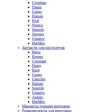
Crosman
Diana
Gamo
Hatsan
Kral
Norica
Smersh
Stoeger
Umarex
ИжМех
Запчасти для пистолетов
Blow
Borner
Crosman
Daisy
Ekol
Gamo
Gletcher
Hatsan
Smersh
Umarex
Аникс
ИжМех
Манжеты поршня винтовок
Ремкомплекты для винтовки