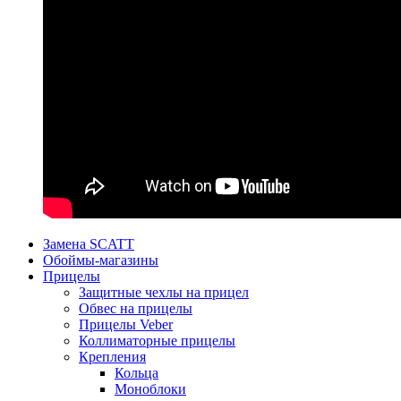
Замена SCATT
Обоймы-магазины
Прицелы
Защитные чехлы на прицел
Обвес на прицелы
Прицелы Veber
Коллиматорные прицелы
Крепления
Кольца
Моноблоки