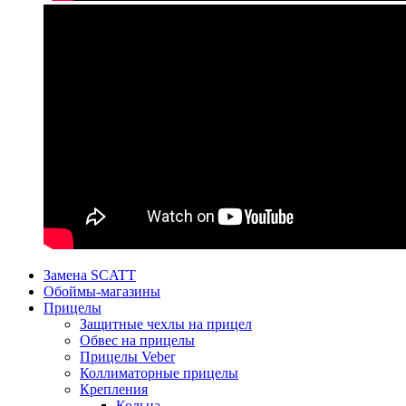
Замена SCATT
Обоймы-магазины
Прицелы
Защитные чехлы на прицел
Обвес на прицелы
Прицелы Veber
Коллиматорные прицелы
Крепления
Кольца