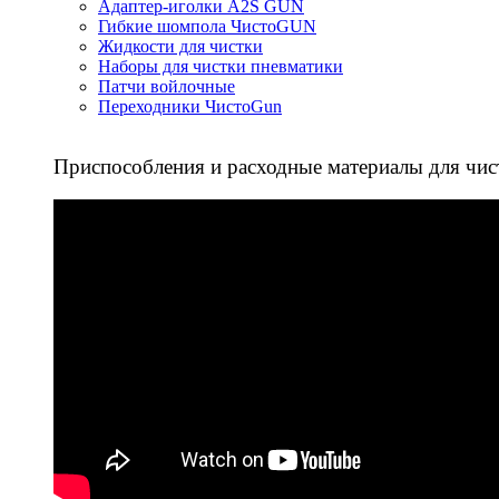
Адаптер-иголки A2S GUN
Гибкие шомпола ЧистоGUN
Жидкости для чистки
Наборы для чистки пневматики
Патчи войлочные
Переходники ЧистоGun
Приспособления и расходные материалы для чис