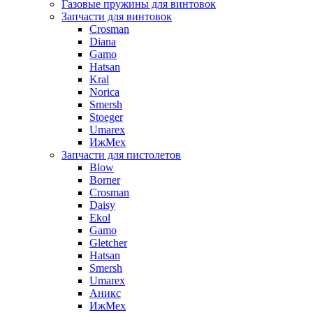
Газовые пружины для винтовок
Запчасти для винтовок
Crosman
Diana
Gamo
Hatsan
Kral
Norica
Smersh
Stoeger
Umarex
ИжМех
Запчасти для пистолетов
Blow
Borner
Crosman
Daisy
Ekol
Gamo
Gletcher
Hatsan
Smersh
Umarex
Аникс
ИжМех