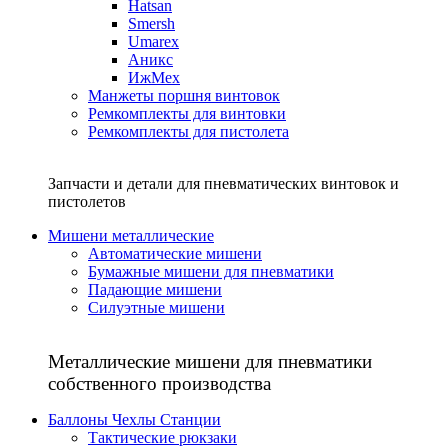
Hatsan
Smersh
Umarex
Аникс
ИжМех
Манжеты поршня винтовок
Ремкомплекты для винтовки
Ремкомплекты для пистолета
Запчасти и детали для пневматических винтовок и
пистолетов
Мишени металлические
Автоматические мишени
Бумажные мишени для пневматики
Падающие мишени
Силуэтные мишени
Металлические мишени для пневматики
собственного производства
Баллоны Чехлы Станции
Тактические рюкзаки