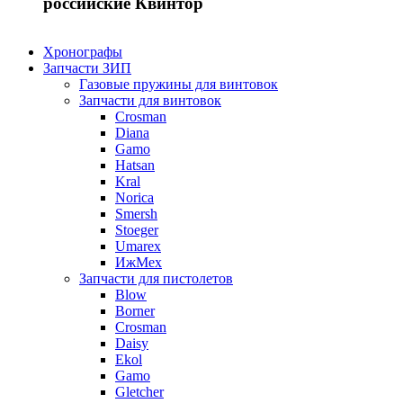
российские Квинтор
Хронографы
Запчасти ЗИП
Газовые пружины для винтовок
Запчасти для винтовок
Crosman
Diana
Gamo
Hatsan
Kral
Norica
Smersh
Stoeger
Umarex
ИжМех
Запчасти для пистолетов
Blow
Borner
Crosman
Daisy
Ekol
Gamo
Gletcher