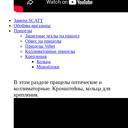
Замена SCATT
Обоймы-магазины
Прицелы
Защитные чехлы на прицел
Обвес на прицелы
Прицелы Veber
Коллиматорные прицелы
Крепления
Кольца
Моноблоки
В этом разделе прицелы оптические и
коллиматорные. Кронштейны, кольца для
крепления.