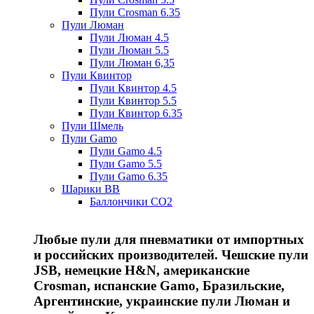
Пули Crosman 6.35
Пули Люман
Пули Люман 4.5
Пули Люман 5.5
Пули Люман 6,35
Пули Квинтор
Пули Квинтор 4.5
Пули Квинтор 5.5
Пули Квинтор 6.35
Пули Шмель
Пули Gamo
Пули Gamo 4.5
Пули Gamo 5.5
Пули Gamo 6.35
Шарики BB
Баллончики CO2
Любые пули для пневматики от импортных
и российских производителей. Чешские пули
JSB, немецкие H&N, американские
Crosman, испанские Gamo, Бразильские,
Аргентинские, украинские пули Люман и