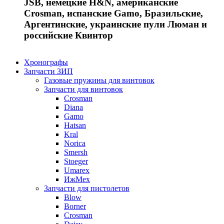
JSB, немецкие H&N, американские
Crosman, испанские Gamo, Бразильские,
Аргентинские, украинские пули Люман и
российские Квинтор
Хронографы
Запчасти ЗИП
Газовые пружины для винтовок
Запчасти для винтовок
Crosman
Diana
Gamo
Hatsan
Kral
Norica
Smersh
Stoeger
Umarex
ИжМех
Запчасти для пистолетов
Blow
Borner
Crosman