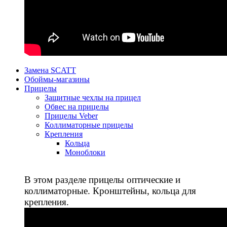
Замена SCATT
Обоймы-магазины
Прицелы
Защитные чехлы на прицел
Обвес на прицелы
Прицелы Veber
Коллиматорные прицелы
Крепления
Кольца
Моноблоки
В этом разделе прицелы оптические и
коллиматорные. Кронштейны, кольца для
крепления.