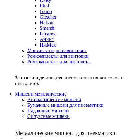
Daisy
Ekol
Gamo
Gletcher
Hatsan
Smersh
Umarex
Аникс
ИжМех
Манжеты поршня винтовок
Ремкомплекты для винтовки
Ремкомплекты для пистолета
Запчасти и детали для пневматических винтовок и
пистолетов
Мишени металлические
Автоматические мишени
Бумажные мишени для пневматики
Падающие мишени
Силуэтные мишени
Металлические мишени для пневматики