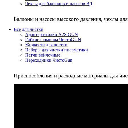
Чехлы для баллонов и насосов ВД
Баллоны и насосы высокого давления, чехлы для
Всё для чистки
Адаптер-иголки A2S GUN
Гибкие шомпола ЧистоGUN
Жидкости для чистки
Наборы для чистки пневматики
Патчи войлочные
Переходники ЧистоGun
Приспособления и расходные материалы для чис