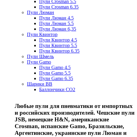
Пули Crosman 5.5
Пули Crosman 6.35
Пули Люман
Пули Люман 4.5
Пули Люман 5.5
Пули Люман 6,35
Пули Квинтор
Пули Квинтор 4.5
Пули Квинтор 5.5
Пули Квинтор 6.35
Пули Шмель
Пули Gamo
Пули Gamo 4.5
Пули Gamo 5.5
Пули Gamo 6.35
Шарики BB
Баллончики CO2
Любые пули для пневматики от импортных
и российских производителей. Чешские пули
JSB, немецкие H&N, американские
Crosman, испанские Gamo, Бразильские,
Аргентинские, украинские пули Люман и