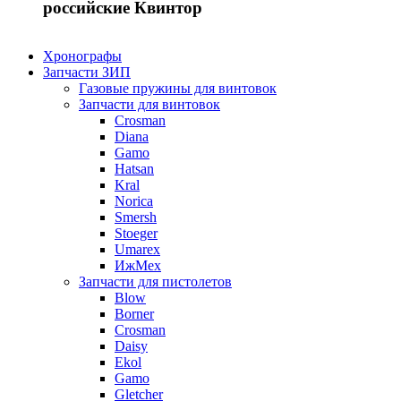
российские Квинтор
Хронографы
Запчасти ЗИП
Газовые пружины для винтовок
Запчасти для винтовок
Crosman
Diana
Gamo
Hatsan
Kral
Norica
Smersh
Stoeger
Umarex
ИжМех
Запчасти для пистолетов
Blow
Borner
Crosman
Daisy
Ekol
Gamo
Gletcher