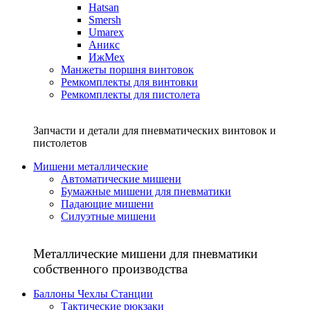
Hatsan
Smersh
Umarex
Аникс
ИжМех
Манжеты поршня винтовок
Ремкомплекты для винтовки
Ремкомплекты для пистолета
Запчасти и детали для пневматических винтовок и
пистолетов
Мишени металлические
Автоматические мишени
Бумажные мишени для пневматики
Падающие мишени
Силуэтные мишени
Металлические мишени для пневматики
собственного производства
Баллоны Чехлы Станции
Тактические рюкзаки