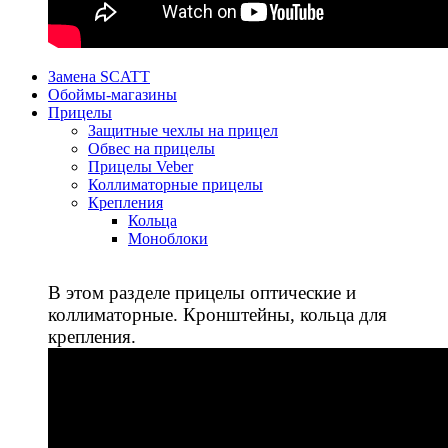
Замена SCATT
Обоймы-магазины
Прицелы
Защитные чехлы на прицел
Обвес на прицелы
Прицелы Veber
Коллиматорные прицелы
Крепления
Кольца
Моноблоки
В этом разделе прицелы оптические и
коллиматорные. Кронштейны, кольца для
крепления.