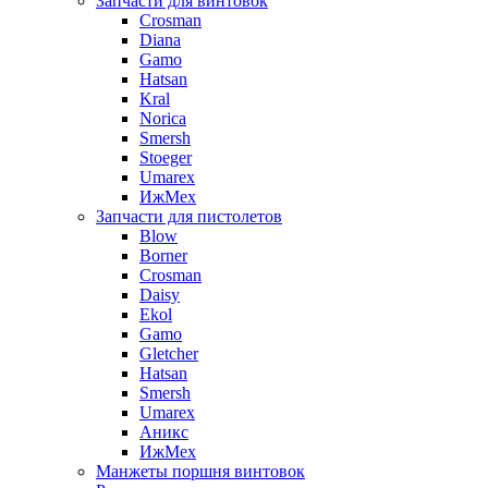
Запчасти для винтовок
Crosman
Diana
Gamo
Hatsan
Kral
Norica
Smersh
Stoeger
Umarex
ИжМех
Запчасти для пистолетов
Blow
Borner
Crosman
Daisy
Ekol
Gamo
Gletcher
Hatsan
Smersh
Umarex
Аникс
ИжМех
Манжеты поршня винтовок