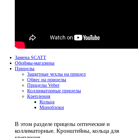
Замена SCATT
Обоймы-магазины
Прицелы
Защитные чехлы на прицел
Обвес на прицелы
Прицелы Veber
Коллиматорные прицелы
Крепления
Кольца
Моноблоки
В этом разделе прицелы оптические и
коллиматорные. Кронштейны, кольца для
крепления.