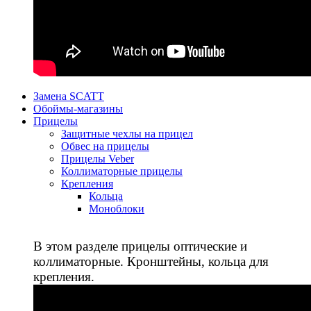
Замена SCATT
Обоймы-магазины
Прицелы
Защитные чехлы на прицел
Обвес на прицелы
Прицелы Veber
Коллиматорные прицелы
Крепления
Кольца
Моноблоки
В этом разделе прицелы оптические и
коллиматорные. Кронштейны, кольца для
крепления.