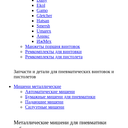
Daisy
Ekol
Gamo
Gletcher
Hatsan
Smersh
Umarex
Аникс
ИжМех
Манжеты поршня винтовок
Ремкомплекты для винтовки
Ремкомплекты для пистолета
Запчасти и детали для пневматических винтовок и
пистолетов
Мишени металлические
Автоматические мишени
Бумажные мишени для пневматики
Падающие мишени
Силуэтные мишени
Металлические мишени для пневматики