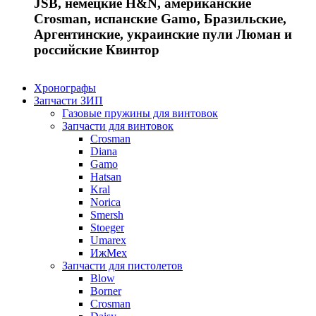
JSB, немецкие H&N, американские
Crosman, испанские Gamo, Бразильские,
Аргентинские, украинские пули Люман и
российские Квинтор
Хронографы
Запчасти ЗИП
Газовые пружины для винтовок
Запчасти для винтовок
Crosman
Diana
Gamo
Hatsan
Kral
Norica
Smersh
Stoeger
Umarex
ИжМех
Запчасти для пистолетов
Blow
Borner
Crosman