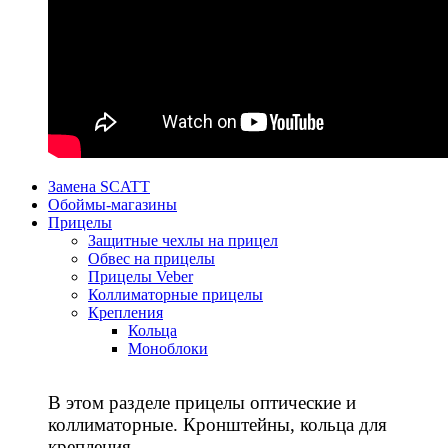
Замена SCATT
Обоймы-магазины
Прицелы
Защитные чехлы на прицел
Обвес на прицелы
Прицелы Veber
Коллиматорные прицелы
Крепления
Кольца
Моноблоки
В этом разделе прицелы оптические и
коллиматорные. Кронштейны, кольца для
крепления.