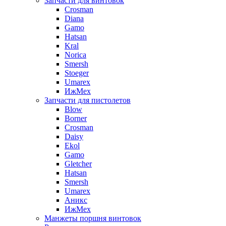
Запчасти для винтовок
Crosman
Diana
Gamo
Hatsan
Kral
Norica
Smersh
Stoeger
Umarex
ИжМех
Запчасти для пистолетов
Blow
Borner
Crosman
Daisy
Ekol
Gamo
Gletcher
Hatsan
Smersh
Umarex
Аникс
ИжМех
Манжеты поршня винтовок