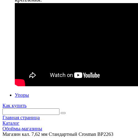
Упоры
Как купить
Главная страница
Каталог
Обоймы-магазины
Магазин кал. 7,62 мм Стандартный Crosman BP2263