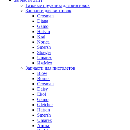
Запчасти ЗИП
Газовые пружины для винтовок
Запчасти для винтовок
Crosman
Diana
Gamo
Hatsan
Kral
Norica
Smersh
Stoeger
Umarex
ИжМех
Запчасти для пистолетов
Blow
Borner
Crosman
Daisy
Ekol
Gamo
Gletcher
Hatsan
Smersh
Umarex
Аникс