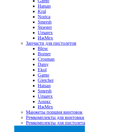
Gamo
Hatsan
Kral
Norica
Smersh
Stoeger
Umarex
ИжМех
Запчасти для пистолетов
Blow
Borner
Crosman
Daisy
Ekol
Gamo
Gletcher
Hatsan
Smersh
Umarex
Аникс
ИжМех
Манжеты поршня винтовок
Ремкомплекты для винтовки
Ремкомплекты для пистолета