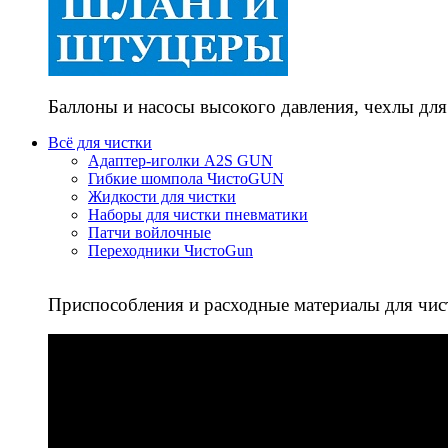
Баллоны и насосы высокого давления, чехлы для
Всё для чистки
Адаптер-иголки A2S GUN
Гибкие шомпола ЧистоGUN
Жидкости для чистки
Наборы для чистки пневматики
Патчи войлочные
Переходники ЧистоGun
Приспособления и расходные материалы для чис