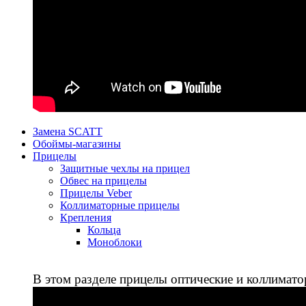
Замена SCATT
Обоймы-магазины
Прицелы
Защитные чехлы на прицел
Обвес на прицелы
Прицелы Veber
Коллиматорные прицелы
Крепления
Кольца
Моноблоки
В этом разделе прицелы оптические и коллимато