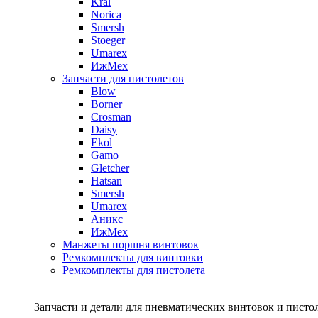
Kral
Norica
Smersh
Stoeger
Umarex
ИжМех
Запчасти для пистолетов
Blow
Borner
Crosman
Daisy
Ekol
Gamo
Gletcher
Hatsan
Smersh
Umarex
Аникс
ИжМех
Манжеты поршня винтовок
Ремкомплекты для винтовки
Ремкомплекты для пистолета
Запчасти и детали для пневматических винтовок и писто