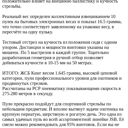
положительно влияет на внешнюю баллистику и кучность
стрельбы.
Реальный вес определен коллективным взвешиванием 10
пулек на бытовых электронных весах и показал 16.5 грамма,
что точно соответствует заявленному на упаковке весу, в
пересчёте на одну пульку.
Тестовый отстрел на кучность из положения сидя с одним
упором. Дистанции и мощности винтовки указаны на
мишени. По 5 выстрелов в каждой группе. Тщательно
разработанная геометрия и ручной отбор позволяет
добиваться кучности в 10-15 мм на 50 метрах.
ИТОГО: ЖСБ Кинг весом 1.645 грамма, высокой ценовой
категории, пули профессионального уровня для охотников и
продвинутых стрелков.
Рассчитаны на РСР пневматику показывающими скорость в
275-280 метров в секунду.
Пули прекрасно подойдут для спортивной стрельбы по
небольшим предметам. И вполне вытянут задачи охотника на
крупную пернатую, шерстяную и рогатую дичь. Это одна из
самых удачных пуль во всей ассортиментной линейке JSB. Её
смело можно рекомендовать для 95% винтовок. Если вы не