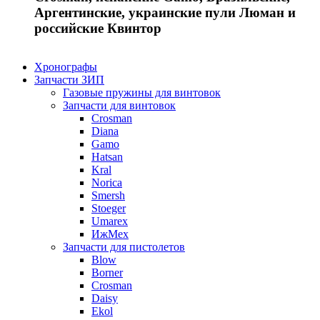
Аргентинские, украинские пули Люман и
российские Квинтор
Хронографы
Запчасти ЗИП
Газовые пружины для винтовок
Запчасти для винтовок
Crosman
Diana
Gamo
Hatsan
Kral
Norica
Smersh
Stoeger
Umarex
ИжМех
Запчасти для пистолетов
Blow
Borner
Crosman
Daisy
Ekol