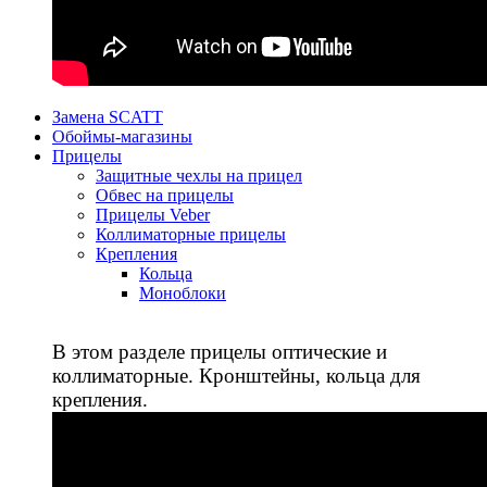
Замена SCATT
Обоймы-магазины
Прицелы
Защитные чехлы на прицел
Обвес на прицелы
Прицелы Veber
Коллиматорные прицелы
Крепления
Кольца
Моноблоки
В этом разделе прицелы оптические и
коллиматорные. Кронштейны, кольца для
крепления.