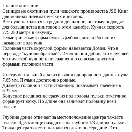
Полное описание
Свинцовые охотничьи пули чешского производства JSB Кинг
для мощных пневматических винтовок.
Вес пули находится в среднем диапазоне, поэтому подходят
для большинства винтовок в этом калибре. Кучная скорость
275-280 метра в секунду.
Геометрическая форма пули - Дьяболо, хотя в России их
называют воланчик.
Головная часть округлой формы называется Домед. Что в
переводе "куполообразный". Именно они добиваются лучшей
технической кучность по сравнению со всеми другими
формами головной части.
Инструментальный анализ выявил однородность длины пуль:
7.65 мм. Пульки достаточно ровные.
Диаметр головной части стабильно показывает значение в
6.35 мм.
Конусное расширение сразу из под головы пульки отчётливо
формирует юбку. По длине она занимает половину всей
пульки.
Глубина донца отвечает за местоположение центра тяжести
пульки. Здесь донце находится на глубине 1/3 длины пульки.
Точка центра тяжести находится где-то по середине. Это