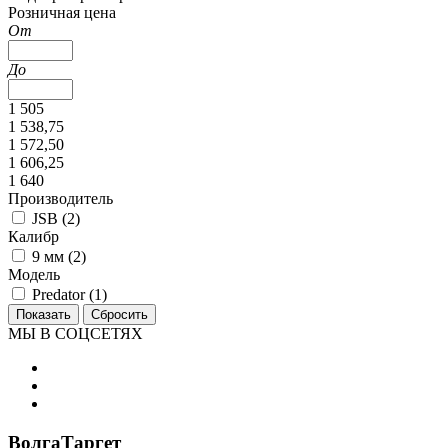
Розничная цена
От
До
1 505
1 538,75
1 572,50
1 606,25
1 640
Производитель
JSB (
2
)
Калибр
9 мм (
2
)
Модель
Predator (
1
)
МЫ В СОЦСЕТЯХ
ВолгаТаргет