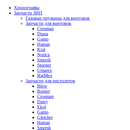
Хронографы
Запчасти ЗИП
Газовые пружины для винтовок
Запчасти для винтовок
Crosman
Diana
Gamo
Hatsan
Kral
Norica
Smersh
Stoeger
Umarex
ИжМех
Запчасти для пистолетов
Blow
Borner
Crosman
Daisy
Ekol
Gamo
Gletcher
Hatsan
Smersh