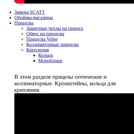
Замена SCATT
Обоймы-магазины
Прицелы
Защитные чехлы на прицел
Обвес на прицелы
Прицелы Veber
Коллиматорные прицелы
Крепления
Кольца
Моноблоки
В этом разделе прицелы оптические и
коллиматорные. Кронштейны, кольца для
крепления.