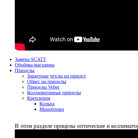
Замена SCATT
Обоймы-магазины
Прицелы
Защитные чехлы на прицел
Обвес на прицелы
Прицелы Veber
Коллиматорные прицелы
Крепления
Кольца
Моноблоки
В этом разделе прицелы оптические и коллимато