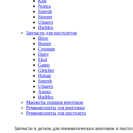
Kral
Norica
Smersh
Stoeger
Umarex
ИжМех
Запчасти для пистолетов
Blow
Borner
Crosman
Daisy
Ekol
Gamo
Gletcher
Hatsan
Smersh
Umarex
Аникс
ИжМех
Манжеты поршня винтовок
Ремкомплекты для винтовки
Ремкомплекты для пистолета
Запчасти и детали для пневматических винтовок и писто