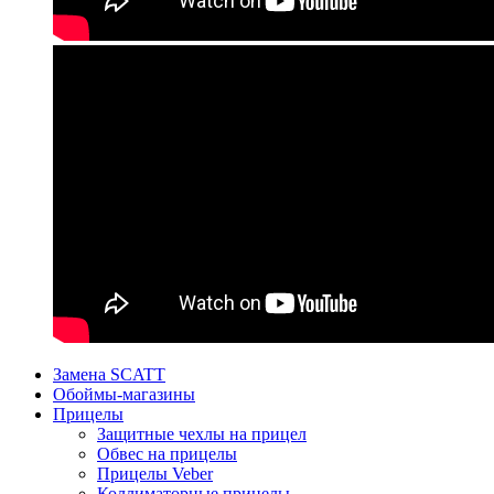
Замена SCATT
Обоймы-магазины
Прицелы
Защитные чехлы на прицел
Обвес на прицелы
Прицелы Veber
Коллиматорные прицелы