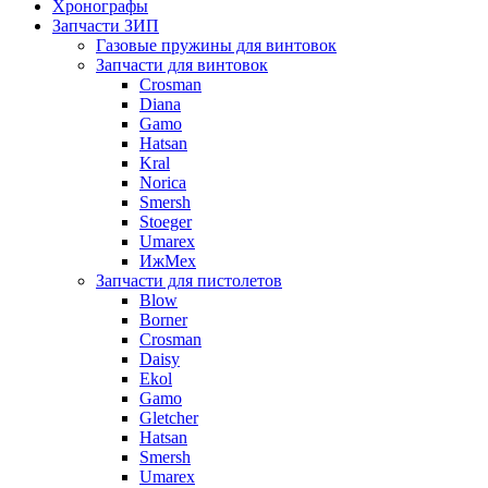
Хронографы
Запчасти ЗИП
Газовые пружины для винтовок
Запчасти для винтовок
Crosman
Diana
Gamo
Hatsan
Kral
Norica
Smersh
Stoeger
Umarex
ИжМех
Запчасти для пистолетов
Blow
Borner
Crosman
Daisy
Ekol
Gamo
Gletcher
Hatsan
Smersh
Umarex