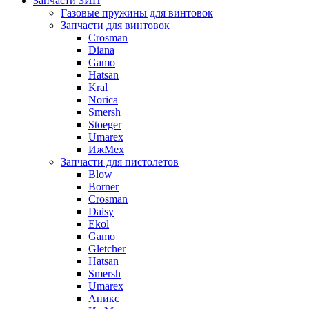
Запчасти ЗИП
Газовые пружины для винтовок
Запчасти для винтовок
Crosman
Diana
Gamo
Hatsan
Kral
Norica
Smersh
Stoeger
Umarex
ИжМех
Запчасти для пистолетов
Blow
Borner
Crosman
Daisy
Ekol
Gamo
Gletcher
Hatsan
Smersh
Umarex
Аникс