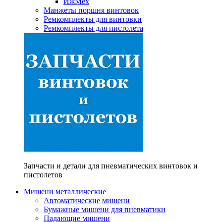
ИжМех
Манжеты поршня винтовок
Ремкомплекты для винтовки
Ремкомплекты для пистолета
Запчасти и детали для пневматических винтовок и
пистолетов
Мишени металлические
Автоматические мишени
Бумажные мишени для пневматики
Падающие мишени