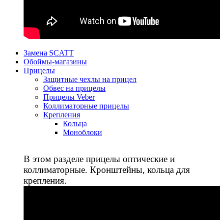
Замена SCATT
Обоймы-магазины
Прицелы
Защитные чехлы на прицел
Обвес на прицелы
Прицелы Veber
Коллиматорные прицелы
Крепления
Кольца
Моноблоки
В этом разделе прицелы оптические и
коллиматорные. Кронштейны, кольца для
крепления.