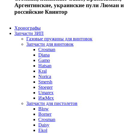
Аргентинские, украинские пули Люман и
российские Квинтор
Хронографы
Запчасти ЗИП
Газовые пружины для винтовок
Запчасти для винтовок
Crosman
Diana
Gamo
Hatsan
Kral
Norica
Smersh
Stoeger
Umarex
ИжМех
Запчасти для пистолетов
Blow
Borner
Crosman
Daisy
Ekol