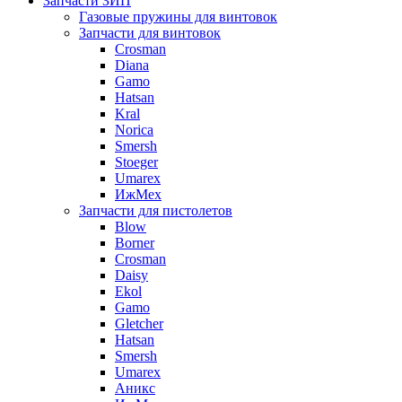
Запчасти ЗИП
Газовые пружины для винтовок
Запчасти для винтовок
Crosman
Diana
Gamo
Hatsan
Kral
Norica
Smersh
Stoeger
Umarex
ИжМех
Запчасти для пистолетов
Blow
Borner
Crosman
Daisy
Ekol
Gamo
Gletcher
Hatsan
Smersh
Umarex
Аникс