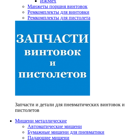
ИжМех
Манжеты поршня винтовок
Ремкомплекты для винтовки
Ремкомплекты для пистолета
Запчасти и детали для пневматических винтовок и
пистолетов
Мишени металлические
Автоматические мишени
Бумажные мишени для пневматики
Падающие мишени