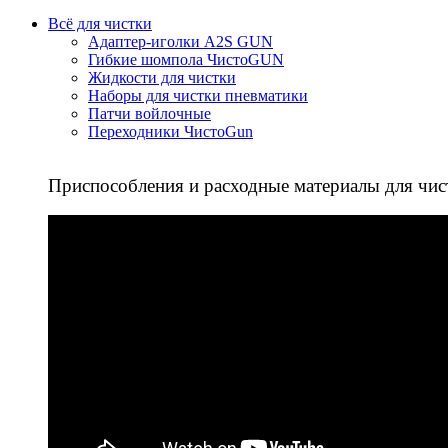
Всё для чистки
Адаптер-иголки A2S GUN
Гибкие шомпола ЧистоGUN
Жидкости для чистки
Наборы для чистки пневматики
Патчи войлочные
Переходники ЧистоGun
Приспособления и расходные материалы для чис