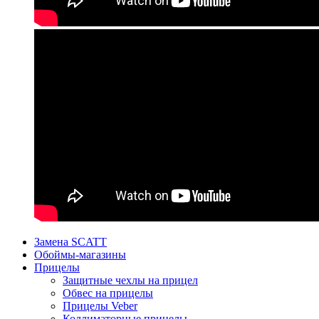
Замена SCATT
Обоймы-магазины
Прицелы
Защитные чехлы на прицел
Обвес на прицелы
Прицелы Veber
Коллиматорные прицелы