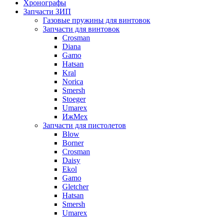
Хронографы
Запчасти ЗИП
Газовые пружины для винтовок
Запчасти для винтовок
Crosman
Diana
Gamo
Hatsan
Kral
Norica
Smersh
Stoeger
Umarex
ИжМех
Запчасти для пистолетов
Blow
Borner
Crosman
Daisy
Ekol
Gamo
Gletcher
Hatsan
Smersh
Umarex