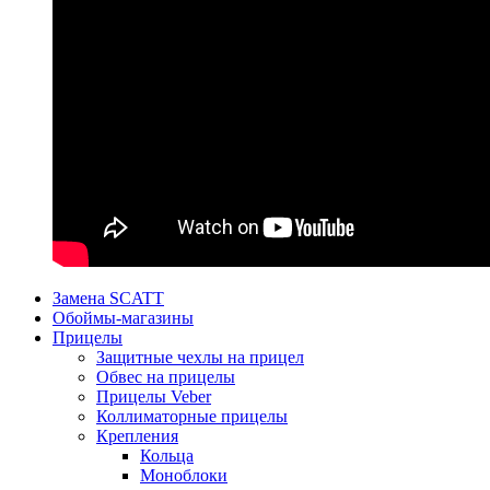
Замена SCATT
Обоймы-магазины
Прицелы
Защитные чехлы на прицел
Обвес на прицелы
Прицелы Veber
Коллиматорные прицелы
Крепления
Кольца
Моноблоки