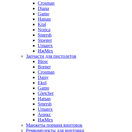
Crosman
Diana
Gamo
Hatsan
Kral
Norica
Smersh
Stoeger
Umarex
ИжМех
Запчасти для пистолетов
Blow
Borner
Crosman
Daisy
Ekol
Gamo
Gletcher
Hatsan
Smersh
Umarex
Аникс
ИжМех
Манжеты поршня винтовок
Ремкомплекты для винтовки