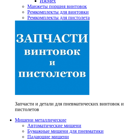
ИжМех
Манжеты поршня винтовок
Ремкомплекты для винтовки
Ремкомплекты для пистолета
Запчасти и детали для пневматических винтовок и
пистолетов
Мишени металлические
Автоматические мишени
Бумажные мишени для пневматики
Падающие мишени