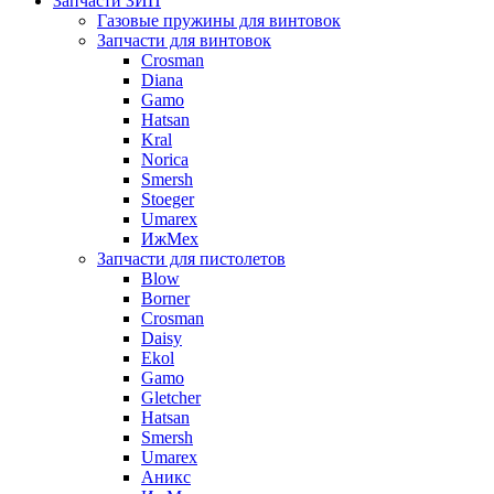
Запчасти ЗИП
Газовые пружины для винтовок
Запчасти для винтовок
Crosman
Diana
Gamo
Hatsan
Kral
Norica
Smersh
Stoeger
Umarex
ИжМех
Запчасти для пистолетов
Blow
Borner
Crosman
Daisy
Ekol
Gamo
Gletcher
Hatsan
Smersh
Umarex
Аникс