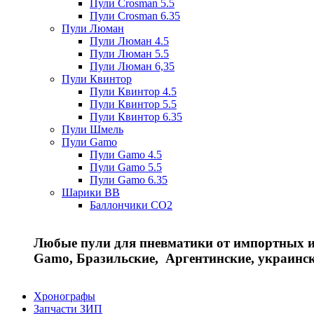
Пули Crosman 5.5
Пули Crosman 6.35
Пули Люман
Пули Люман 4.5
Пули Люман 5.5
Пули Люман 6,35
Пули Квинтор
Пули Квинтор 4.5
Пули Квинтор 5.5
Пули Квинтор 6.35
Пули Шмель
Пули Gamo
Пули Gamo 4.5
Пули Gamo 5.5
Пули Gamo 6.35
Шарики BB
Баллончики CO2
Любые пули для пневматики от импортных и 
Gamo, Бразильские, Аргентинские, украинс
Хронографы
Запчасти ЗИП