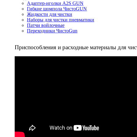
Адаптер-иголки A2S GUN
Гибкие шомпола ЧистоGUN
Жидкости для чистки
Наборы для чистки пневматики
Патчи войлочные
Переходники ЧистоGun
Приспособления и расходные материалы для чис