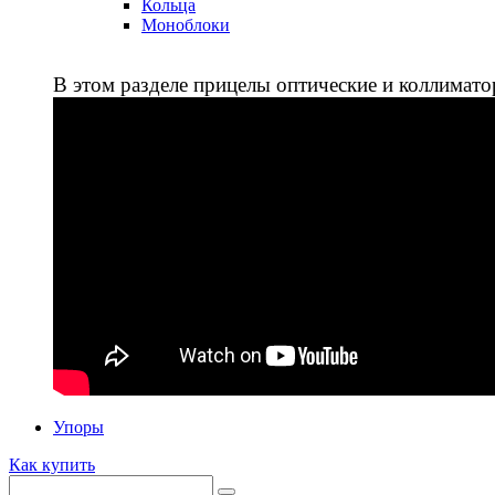
Кольца
Моноблоки
В этом разделе прицелы оптические и коллимато
Упоры
Как купить