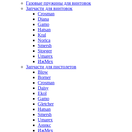
Газовые пружины для винтовок
Запчасти для винтовок
Crosman
Diana
Gamo
Hatsan
Kral
Norica
Smersh
Stoeger
Umarex
ИжМех
Запчасти для пистолетов
Blow
Borner
Crosman
Daisy
Ekol
Gamo
Gletcher
Hatsan
Smersh
Umarex
Аникс
ИжМех