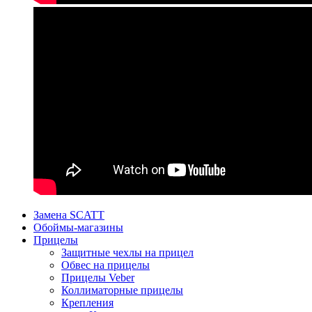
Замена SCATT
Обоймы-магазины
Прицелы
Защитные чехлы на прицел
Обвес на прицелы
Прицелы Veber
Коллиматорные прицелы
Крепления