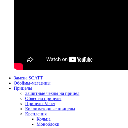
Замена SCATT
Обоймы-магазины
Прицелы
Защитные чехлы на прицел
Обвес на прицелы
Прицелы Veber
Коллиматорные прицелы
Крепления
Кольца
Моноблоки