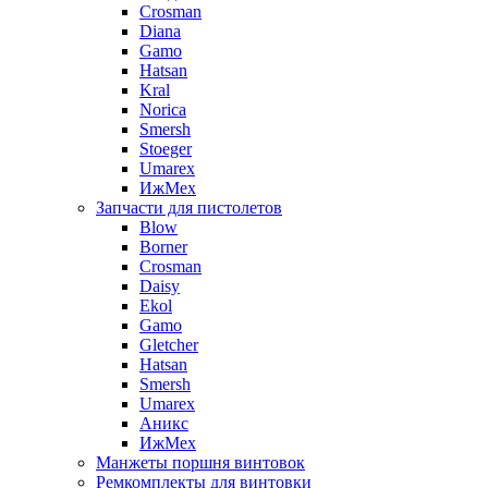
Crosman
Diana
Gamo
Hatsan
Kral
Norica
Smersh
Stoeger
Umarex
ИжМех
Запчасти для пистолетов
Blow
Borner
Crosman
Daisy
Ekol
Gamo
Gletcher
Hatsan
Smersh
Umarex
Аникс
ИжМех
Манжеты поршня винтовок
Ремкомплекты для винтовки