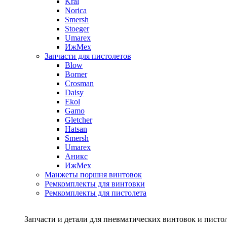
Kral
Norica
Smersh
Stoeger
Umarex
ИжМех
Запчасти для пистолетов
Blow
Borner
Crosman
Daisy
Ekol
Gamo
Gletcher
Hatsan
Smersh
Umarex
Аникс
ИжМех
Манжеты поршня винтовок
Ремкомплекты для винтовки
Ремкомплекты для пистолета
Запчасти и детали для пневматических винтовок и писто