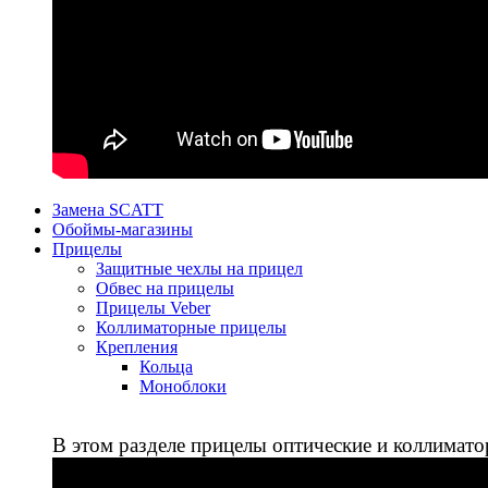
Замена SCATT
Обоймы-магазины
Прицелы
Защитные чехлы на прицел
Обвес на прицелы
Прицелы Veber
Коллиматорные прицелы
Крепления
Кольца
Моноблоки
В этом разделе прицелы оптические и коллимато