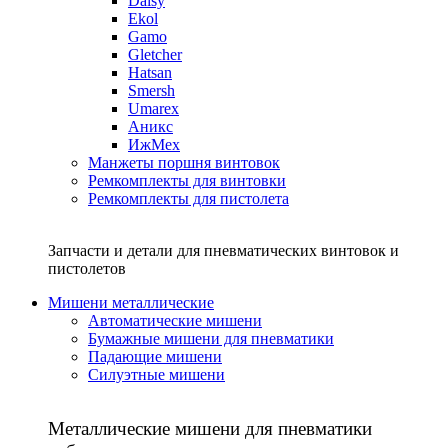
Daisy
Ekol
Gamo
Gletcher
Hatsan
Smersh
Umarex
Аникс
ИжМех
Манжеты поршня винтовок
Ремкомплекты для винтовки
Ремкомплекты для пистолета
Запчасти и детали для пневматических винтовок и
пистолетов
Мишени металлические
Автоматические мишени
Бумажные мишени для пневматики
Падающие мишени
Силуэтные мишени
Металлические мишени для пневматики