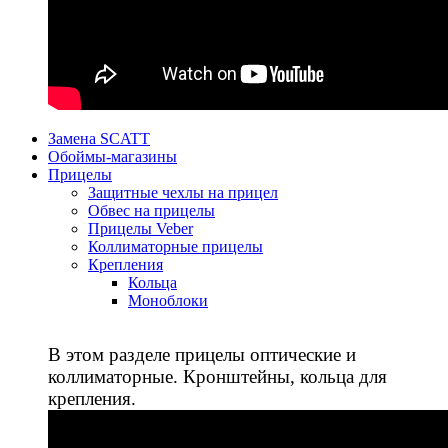
Замена SCATT
Обоймы-магазины
Прицелы
Защитные чехлы на прицел
Обвес на прицелы
Прицелы Veber
Коллиматорные прицелы
Крепления
Кольца
Моноблоки
В этом разделе прицелы оптические и
коллиматорные. Кронштейны, кольца для
крепления.