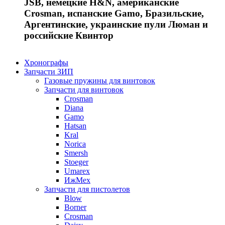
JSB, немецкие H&N, американские
Crosman, испанские Gamo, Бразильские,
Аргентинские, украинские пули Люман и
российские Квинтор
Хронографы
Запчасти ЗИП
Газовые пружины для винтовок
Запчасти для винтовок
Crosman
Diana
Gamo
Hatsan
Kral
Norica
Smersh
Stoeger
Umarex
ИжМех
Запчасти для пистолетов
Blow
Borner
Crosman