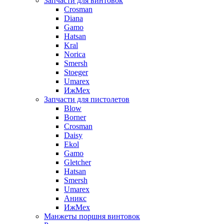
Запчасти для винтовок
Crosman
Diana
Gamo
Hatsan
Kral
Norica
Smersh
Stoeger
Umarex
ИжМех
Запчасти для пистолетов
Blow
Borner
Crosman
Daisy
Ekol
Gamo
Gletcher
Hatsan
Smersh
Umarex
Аникс
ИжМех
Манжеты поршня винтовок