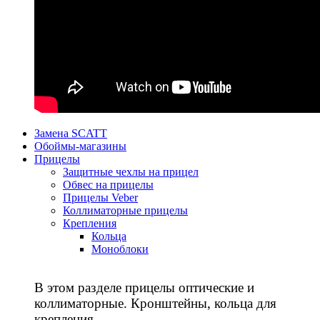
Замена SCATT
Обоймы-магазины
Прицелы
Защитные чехлы на прицел
Обвес на прицелы
Прицелы Veber
Коллиматорные прицелы
Крепления
Кольца
Моноблоки
В этом разделе прицелы оптические и
коллиматорные. Кронштейны, кольца для
крепления.