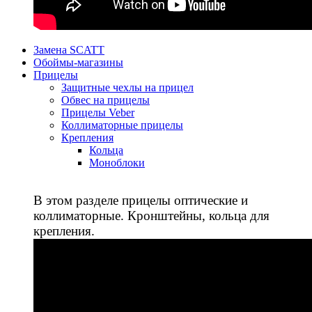
Замена SCATT
Обоймы-магазины
Прицелы
Защитные чехлы на прицел
Обвес на прицелы
Прицелы Veber
Коллиматорные прицелы
Крепления
Кольца
Моноблоки
В этом разделе прицелы оптические и
коллиматорные. Кронштейны, кольца для
крепления.