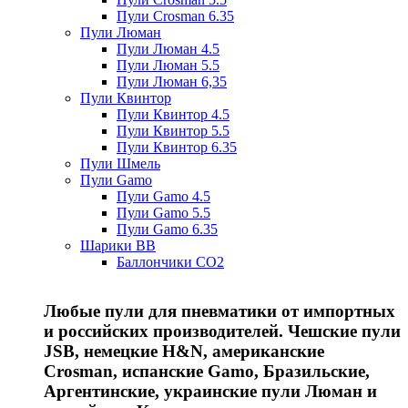
Пули Crosman 6.35
Пули Люман
Пули Люман 4.5
Пули Люман 5.5
Пули Люман 6,35
Пули Квинтор
Пули Квинтор 4.5
Пули Квинтор 5.5
Пули Квинтор 6.35
Пули Шмель
Пули Gamo
Пули Gamo 4.5
Пули Gamo 5.5
Пули Gamo 6.35
Шарики BB
Баллончики CO2
Любые пули для пневматики от импортных
и российских производителей. Чешские пули
JSB, немецкие H&N, американские
Crosman, испанские Gamo, Бразильские,
Аргентинские, украинские пули Люман и