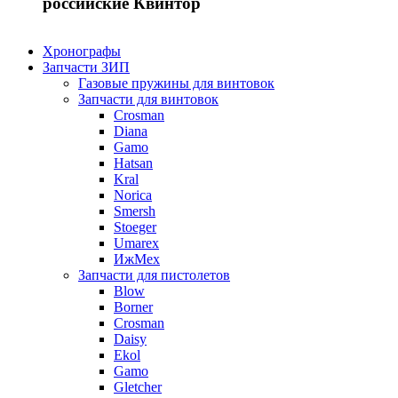
российские Квинтор
Хронографы
Запчасти ЗИП
Газовые пружины для винтовок
Запчасти для винтовок
Crosman
Diana
Gamo
Hatsan
Kral
Norica
Smersh
Stoeger
Umarex
ИжМех
Запчасти для пистолетов
Blow
Borner
Crosman
Daisy
Ekol
Gamo
Gletcher