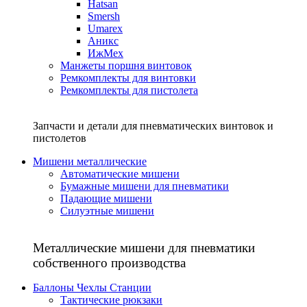
Hatsan
Smersh
Umarex
Аникс
ИжМех
Манжеты поршня винтовок
Ремкомплекты для винтовки
Ремкомплекты для пистолета
Запчасти и детали для пневматических винтовок и
пистолетов
Мишени металлические
Автоматические мишени
Бумажные мишени для пневматики
Падающие мишени
Силуэтные мишени
Металлические мишени для пневматики
собственного производства
Баллоны Чехлы Станции
Тактические рюкзаки