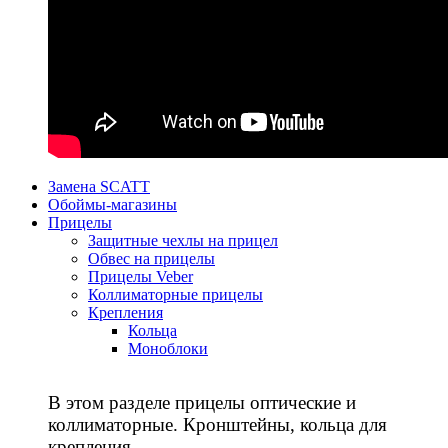
Замена SCATT
Обоймы-магазины
Прицелы
Защитные чехлы на прицел
Обвес на прицелы
Прицелы Veber
Коллиматорные прицелы
Крепления
Кольца
Моноблоки
В этом разделе прицелы оптические и
коллиматорные. Кронштейны, кольца для
крепления.