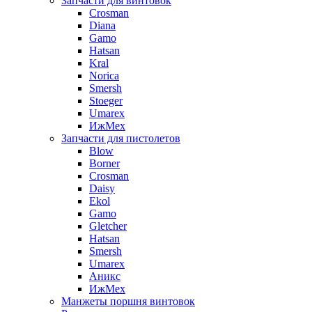
Запчасти для винтовок
Crosman
Diana
Gamo
Hatsan
Kral
Norica
Smersh
Stoeger
Umarex
ИжМех
Запчасти для пистолетов
Blow
Borner
Crosman
Daisy
Ekol
Gamo
Gletcher
Hatsan
Smersh
Umarex
Аникс
ИжМех
Манжеты поршня винтовок