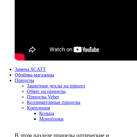
Замена SCATT
Обоймы-магазины
Прицелы
Защитные чехлы на прицел
Обвес на прицелы
Прицелы Veber
Коллиматорные прицелы
Крепления
Кольца
Моноблоки
В этом разделе прицелы оптические и