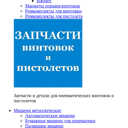
ИжМех
Манжеты поршня винтовок
Ремкомплекты для винтовки
Ремкомплекты для пистолета
Запчасти и детали для пневматических винтовок и
пистолетов
Мишени металлические
Автоматические мишени
Бумажные мишени для пневматики
Падающие мишени