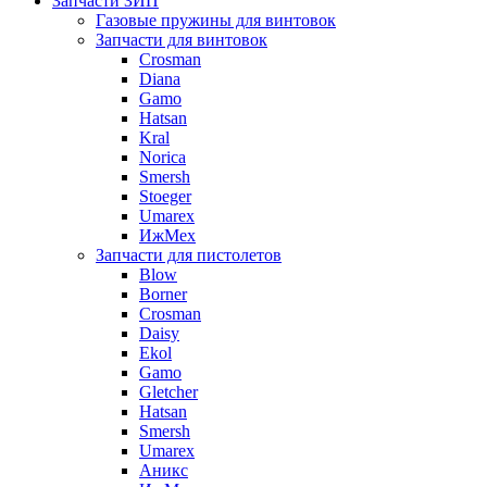
Запчасти ЗИП
Газовые пружины для винтовок
Запчасти для винтовок
Crosman
Diana
Gamo
Hatsan
Kral
Norica
Smersh
Stoeger
Umarex
ИжМех
Запчасти для пистолетов
Blow
Borner
Crosman
Daisy
Ekol
Gamo
Gletcher
Hatsan
Smersh
Umarex
Аникс