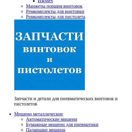
ИжМех
Манжеты поршня винтовок
Ремкомплекты для винтовки
Ремкомплекты для пистолета
Запчасти и детали для пневматических винтовок и
пистолетов
Мишени металлические
Автоматические мишени
Бумажные мишени для пневматики
Падающие мишени