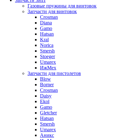
Запчасти ЗИП
Газовые пружины для винтовок
Запчасти для винтовок
Crosman
Diana
Gamo
Hatsan
Kral
Norica
Smersh
Stoeger
Umarex
ИжМех
Запчасти для пистолетов
Blow
Borner
Crosman
Daisy
Ekol
Gamo
Gletcher
Hatsan
Smersh
Umarex
Аникс