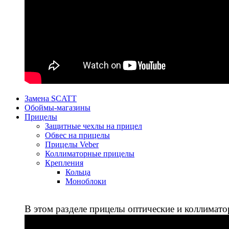
Замена SCATT
Обоймы-магазины
Прицелы
Защитные чехлы на прицел
Обвес на прицелы
Прицелы Veber
Коллиматорные прицелы
Крепления
Кольца
Моноблоки
В этом разделе прицелы оптические и коллимато