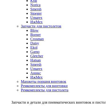
Kral
Norica
Smersh
Stoeger
Umarex
ИжМех
Запчасти для пистолетов
Blow
Borner
Crosman
Daisy
Ekol
Gamo
Gletcher
Hatsan
Smersh
Umarex
Аникс
ИжМех
Манжеты поршня винтовок
Ремкомплекты для винтовки
Ремкомплекты для пистолета
Запчасти и детали для пневматических винтовок и писто