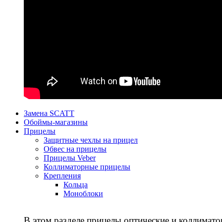
Замена SCATT
Обоймы-магазины
Прицелы
Защитные чехлы на прицел
Обвес на прицелы
Прицелы Veber
Коллиматорные прицелы
Крепления
Кольца
Моноблоки
В этом разделе прицелы оптические и коллимато