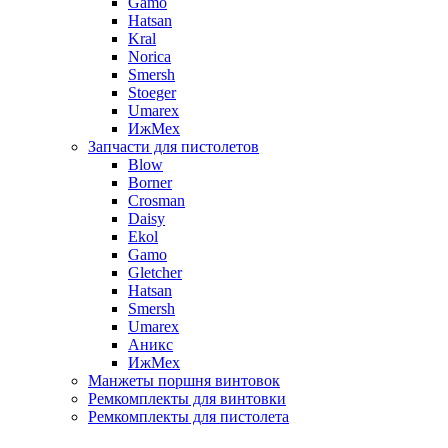
Gamo
Hatsan
Kral
Norica
Smersh
Stoeger
Umarex
ИжМех
Запчасти для пистолетов
Blow
Borner
Crosman
Daisy
Ekol
Gamo
Gletcher
Hatsan
Smersh
Umarex
Аникс
ИжМех
Манжеты поршня винтовок
Ремкомплекты для винтовки
Ремкомплекты для пистолета