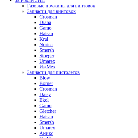
Запчасти ЗИП
Газовые пружины для винтовок
Запчасти для винтовок
Crosman
Diana
Gamo
Hatsan
Kral
Norica
Smersh
Stoeger
Umarex
ИжМех
Запчасти для пистолетов
Blow
Borner
Crosman
Daisy
Ekol
Gamo
Gletcher
Hatsan
Smersh
Umarex
Аникс