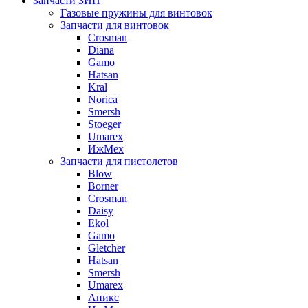
Запчасти ЗИП
Газовые пружины для винтовок
Запчасти для винтовок
Crosman
Diana
Gamo
Hatsan
Kral
Norica
Smersh
Stoeger
Umarex
ИжМех
Запчасти для пистолетов
Blow
Borner
Crosman
Daisy
Ekol
Gamo
Gletcher
Hatsan
Smersh
Umarex
Аникс