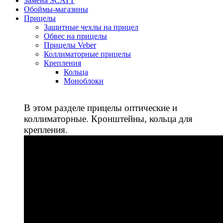
Замена SCATT
Обоймы-магазины
Прицелы
Защитные чехлы на прицел
Обвес на прицелы
Прицелы Veber
Коллиматорные прицелы
Крепления
Кольца
Моноблоки
В этом разделе прицелы оптические и
коллиматорные. Кронштейны, кольца для
крепления.