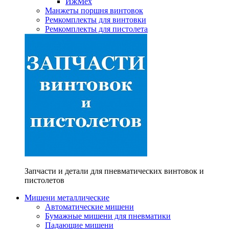
ИжМех
Манжеты поршня винтовок
Ремкомплекты для винтовки
Ремкомплекты для пистолета
Запчасти и детали для пневматических винтовок и
пистолетов
Мишени металлические
Автоматические мишени
Бумажные мишени для пневматики
Падающие мишени