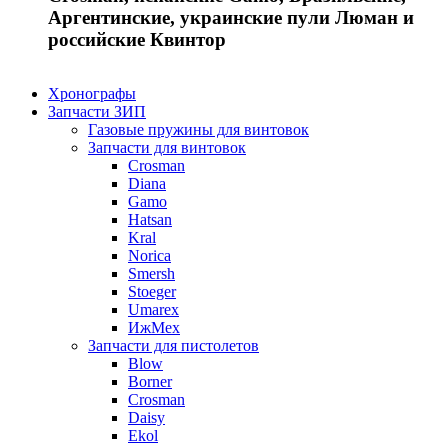
Аргентинские, украинские пули Люман и
российские Квинтор
Хронографы
Запчасти ЗИП
Газовые пружины для винтовок
Запчасти для винтовок
Crosman
Diana
Gamo
Hatsan
Kral
Norica
Smersh
Stoeger
Umarex
ИжМех
Запчасти для пистолетов
Blow
Borner
Crosman
Daisy
Ekol