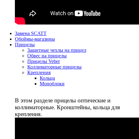
Замена SCATT
Обоймы-магазины
Прицелы
Защитные чехлы на прицел
Обвес на прицелы
Прицелы Veber
Коллиматорные прицелы
Крепления
Кольца
Моноблоки
В этом разделе прицелы оптические и
коллиматорные. Кронштейны, кольца для
крепления.