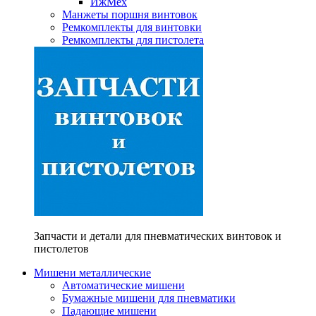
ИжМех
Манжеты поршня винтовок
Ремкомплекты для винтовки
Ремкомплекты для пистолета
Запчасти и детали для пневматических винтовок и
пистолетов
Мишени металлические
Автоматические мишени
Бумажные мишени для пневматики
Падающие мишени