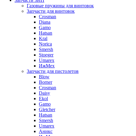
Запчасти ЗИП
Газовые пружины для винтовок
Запчасти для винтовок
Crosman
Diana
Gamo
Hatsan
Kral
Norica
Smersh
Stoeger
Umarex
ИжМех
Запчасти для пистолетов
Blow
Borner
Crosman
Daisy
Ekol
Gamo
Gletcher
Hatsan
Smersh
Umarex
Аникс