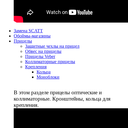
Замена SCATT
Обоймы-магазины
Прицелы
Защитные чехлы на прицел
Обвес на прицелы
Прицелы Veber
Коллиматорные прицелы
Крепления
Кольца
Моноблоки
В этом разделе прицелы оптические и
коллиматорные. Кронштейны, кольца для
крепления.