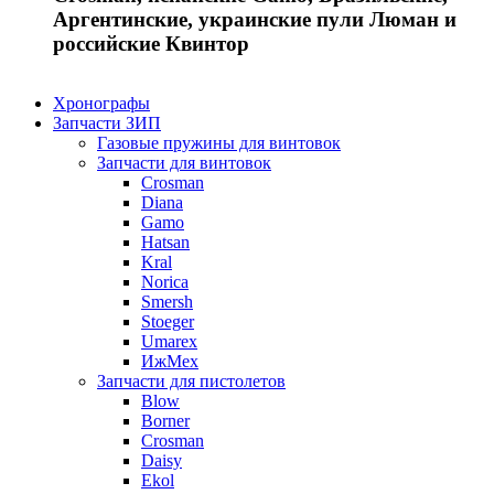
Аргентинские, украинские пули Люман и
российские Квинтор
Хронографы
Запчасти ЗИП
Газовые пружины для винтовок
Запчасти для винтовок
Crosman
Diana
Gamo
Hatsan
Kral
Norica
Smersh
Stoeger
Umarex
ИжМех
Запчасти для пистолетов
Blow
Borner
Crosman
Daisy
Ekol