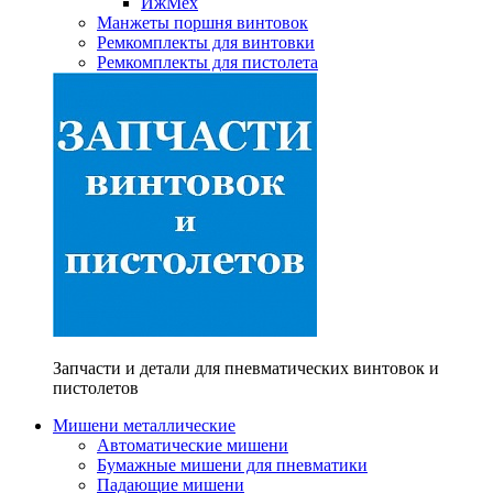
ИжМех
Манжеты поршня винтовок
Ремкомплекты для винтовки
Ремкомплекты для пистолета
Запчасти и детали для пневматических винтовок и
пистолетов
Мишени металлические
Автоматические мишени
Бумажные мишени для пневматики
Падающие мишени