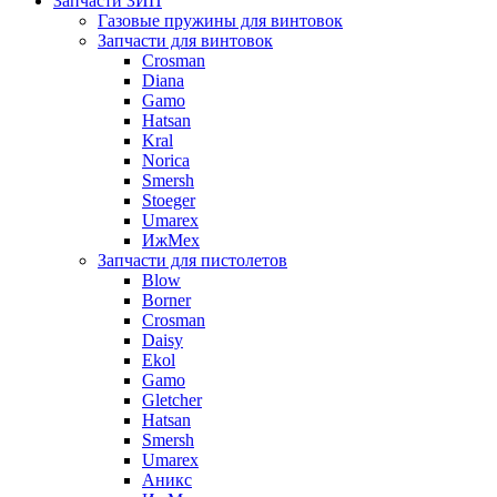
Запчасти ЗИП
Газовые пружины для винтовок
Запчасти для винтовок
Crosman
Diana
Gamo
Hatsan
Kral
Norica
Smersh
Stoeger
Umarex
ИжМех
Запчасти для пистолетов
Blow
Borner
Crosman
Daisy
Ekol
Gamo
Gletcher
Hatsan
Smersh
Umarex
Аникс