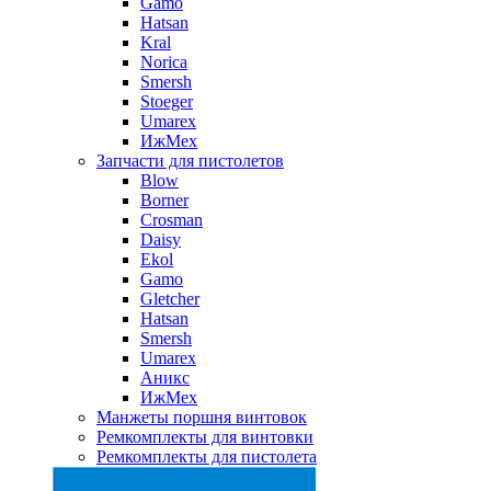
Gamo
Hatsan
Kral
Norica
Smersh
Stoeger
Umarex
ИжМех
Запчасти для пистолетов
Blow
Borner
Crosman
Daisy
Ekol
Gamo
Gletcher
Hatsan
Smersh
Umarex
Аникс
ИжМех
Манжеты поршня винтовок
Ремкомплекты для винтовки
Ремкомплекты для пистолета