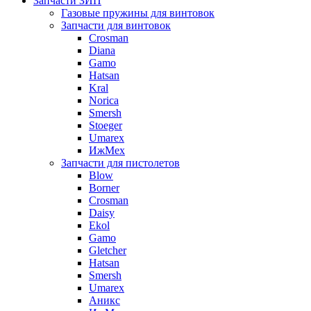
Запчасти ЗИП
Газовые пружины для винтовок
Запчасти для винтовок
Crosman
Diana
Gamo
Hatsan
Kral
Norica
Smersh
Stoeger
Umarex
ИжМех
Запчасти для пистолетов
Blow
Borner
Crosman
Daisy
Ekol
Gamo
Gletcher
Hatsan
Smersh
Umarex
Аникс