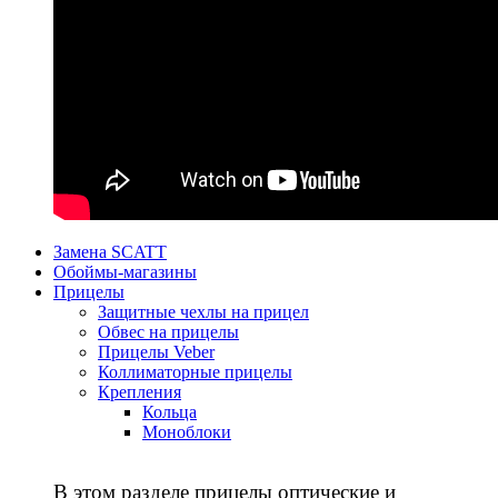
Замена SCATT
Обоймы-магазины
Прицелы
Защитные чехлы на прицел
Обвес на прицелы
Прицелы Veber
Коллиматорные прицелы
Крепления
Кольца
Моноблоки
В этом разделе прицелы оптические и