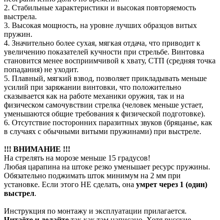
2. Стабильные характеристики и высокая повторяемость
выстрела.
3. Высокая мощность, на уровне лучших образцов витых
пружин.
4. Значительно более сухая, мягкая отдача, что приводит к
увеличению показателей кучности при стрельбе. Винтовка
становится менее восприимчивой к хвату, СТП (средняя точка
попадания) не уходит.
5. Плавный, мягкий взвод, позволяет прикладывать меньше
усилий при заряжании винтовки, что положительно
сказывается как на работе механики оружия, так и на
физическом самочувствии стрелка (человек меньше устает,
уменьшаются общие требования к физической подготовке).
6. Отсутствие посторонних паразитных звуков (бряцанье, как
в случаях с обычными витыми пружинами) при выстреле.
!!! ВНИМАНИЕ !!!
На стрелять на морозе меньше 15 градусов!
Любая царапина на штоке резко уменьшает ресурс пружины.
Обязательно поджимать шток минимум на 2 мм при
установке. Если этого НЕ сделать, она
умрет через 1 (один)
выстрел
.
Инструкция по монтажу и эксплуатации прилагается.
Читаёте и делайте
так как там написано. Хотя русские