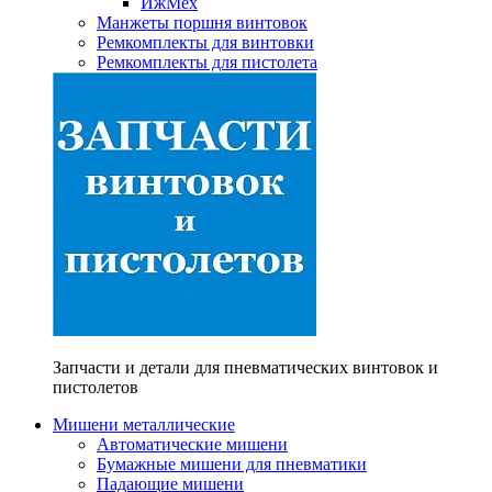
ИжМех
Манжеты поршня винтовок
Ремкомплекты для винтовки
Ремкомплекты для пистолета
Запчасти и детали для пневматических винтовок и
пистолетов
Мишени металлические
Автоматические мишени
Бумажные мишени для пневматики
Падающие мишени