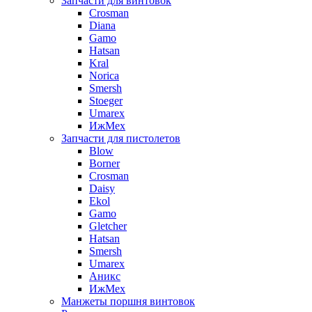
Запчасти для винтовок
Crosman
Diana
Gamo
Hatsan
Kral
Norica
Smersh
Stoeger
Umarex
ИжМех
Запчасти для пистолетов
Blow
Borner
Crosman
Daisy
Ekol
Gamo
Gletcher
Hatsan
Smersh
Umarex
Аникс
ИжМех
Манжеты поршня винтовок