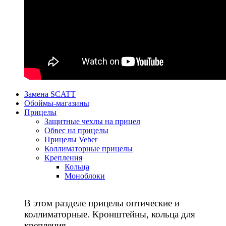
Замена SCATT
Обоймы-магазины
Прицелы
Защитные чехлы на прицел
Обвес на прицелы
Прицелы Veber
Коллиматорные прицелы
Крепления
Кольца
Моноблоки
В этом разделе прицелы оптические и
коллиматорные. Кронштейны, кольца для
крепления.