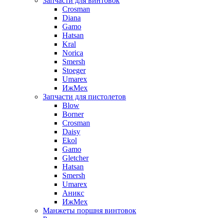
Запчасти для винтовок
Crosman
Diana
Gamo
Hatsan
Kral
Norica
Smersh
Stoeger
Umarex
ИжМех
Запчасти для пистолетов
Blow
Borner
Crosman
Daisy
Ekol
Gamo
Gletcher
Hatsan
Smersh
Umarex
Аникс
ИжМех
Манжеты поршня винтовок