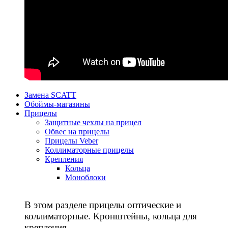
Замена SCATT
Обоймы-магазины
Прицелы
Защитные чехлы на прицел
Обвес на прицелы
Прицелы Veber
Коллиматорные прицелы
Крепления
Кольца
Моноблоки
В этом разделе прицелы оптические и
коллиматорные. Кронштейны, кольца для
крепления.