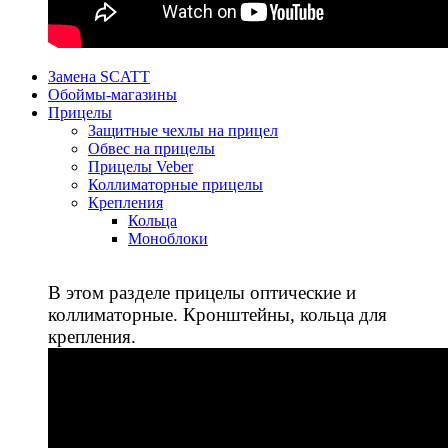
Замена SCATT
Обоймы-магазины
Прицелы
Защитные чехлы на прицел
Обвес на прицелы
Прицелы Veber
Коллиматорные прицелы
Крепления
Кольца
Моноблоки
В этом разделе прицелы оптические и
коллиматорные. Кронштейны, кольца для
крепления.