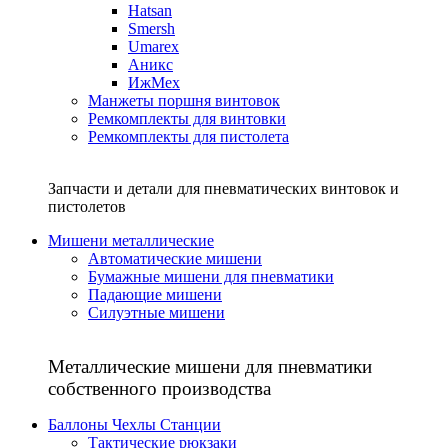
Hatsan
Smersh
Umarex
Аникс
ИжМех
Манжеты поршня винтовок
Ремкомплекты для винтовки
Ремкомплекты для пистолета
Запчасти и детали для пневматических винтовок и
пистолетов
Мишени металлические
Автоматические мишени
Бумажные мишени для пневматики
Падающие мишени
Силуэтные мишени
Металлические мишени для пневматики
собственного производства
Баллоны Чехлы Станции
Тактические рюкзаки