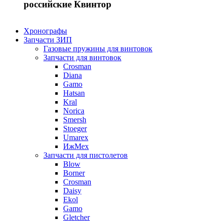
российские Квинтор
Хронографы
Запчасти ЗИП
Газовые пружины для винтовок
Запчасти для винтовок
Crosman
Diana
Gamo
Hatsan
Kral
Norica
Smersh
Stoeger
Umarex
ИжМех
Запчасти для пистолетов
Blow
Borner
Crosman
Daisy
Ekol
Gamo
Gletcher