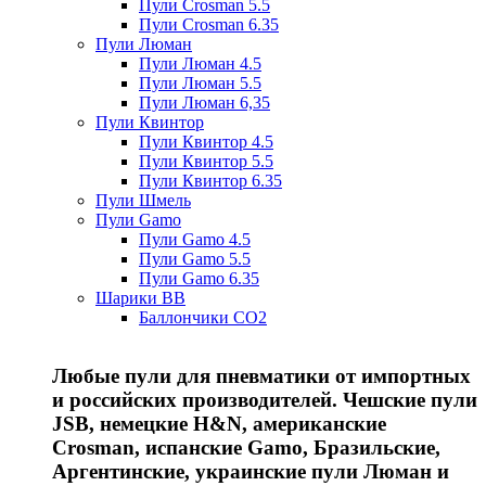
Пули Crosman 5.5
Пули Crosman 6.35
Пули Люман
Пули Люман 4.5
Пули Люман 5.5
Пули Люман 6,35
Пули Квинтор
Пули Квинтор 4.5
Пули Квинтор 5.5
Пули Квинтор 6.35
Пули Шмель
Пули Gamo
Пули Gamo 4.5
Пули Gamo 5.5
Пули Gamo 6.35
Шарики BB
Баллончики CO2
Любые пули для пневматики от импортных
и российских производителей. Чешские пули
JSB, немецкие H&N, американские
Crosman, испанские Gamo, Бразильские,
Аргентинские, украинские пули Люман и