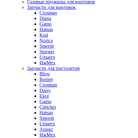
Газовые пружины для винтовок
Запчасти для винтовок
Crosman
Diana
Gamo
Hatsan
Kral
Norica
Smersh
Stoeger
Umarex
ИжМех
Запчасти для пистолетов
Blow
Borner
Crosman
Daisy
Ekol
Gamo
Gletcher
Hatsan
Smersh
Umarex
Аникс
ИжМех