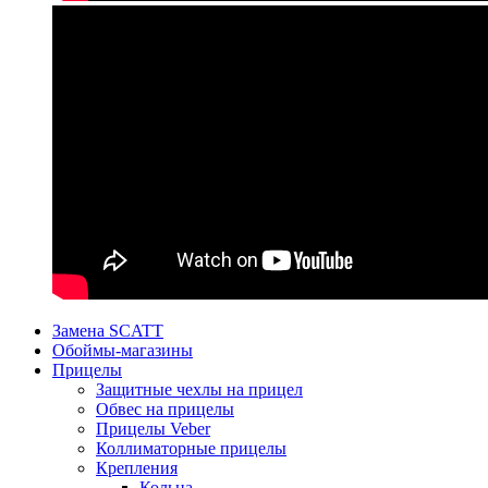
Замена SCATT
Обоймы-магазины
Прицелы
Защитные чехлы на прицел
Обвес на прицелы
Прицелы Veber
Коллиматорные прицелы
Крепления
Кольца