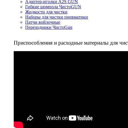
Адаптер-иголки A2S GUN
Гибкие шомпола ЧистоGUN
Жидкости для чистки
Наборы для чистки пневматики
Патчи войлочные
Переходники ЧистоGun
Приспособления и расходные материалы для чис