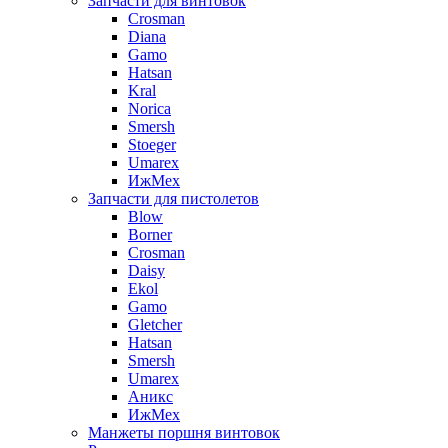
Запчасти для винтовок
Crosman
Diana
Gamo
Hatsan
Kral
Norica
Smersh
Stoeger
Umarex
ИжМех
Запчасти для пистолетов
Blow
Borner
Crosman
Daisy
Ekol
Gamo
Gletcher
Hatsan
Smersh
Umarex
Аникс
ИжМех
Манжеты поршня винтовок