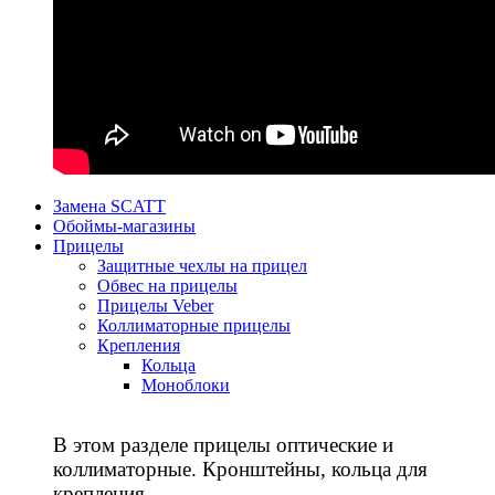
Замена SCATT
Обоймы-магазины
Прицелы
Защитные чехлы на прицел
Обвес на прицелы
Прицелы Veber
Коллиматорные прицелы
Крепления
Кольца
Моноблоки
В этом разделе прицелы оптические и
коллиматорные. Кронштейны, кольца для
крепления.