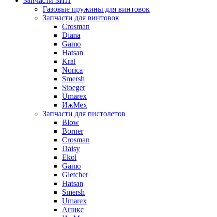
Запчасти ЗИП
Газовые пружины для винтовок
Запчасти для винтовок
Crosman
Diana
Gamo
Hatsan
Kral
Norica
Smersh
Stoeger
Umarex
ИжМех
Запчасти для пистолетов
Blow
Borner
Crosman
Daisy
Ekol
Gamo
Gletcher
Hatsan
Smersh
Umarex
Аникс