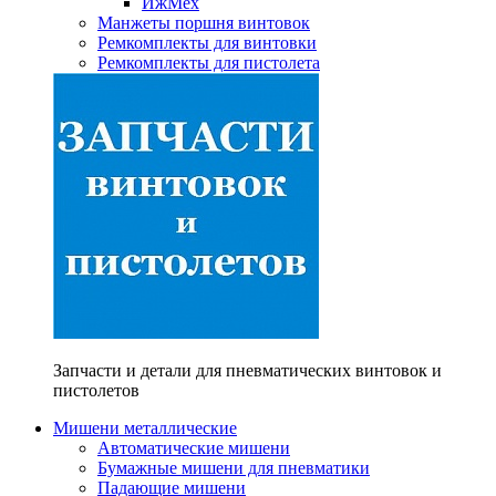
ИжМех
Манжеты поршня винтовок
Ремкомплекты для винтовки
Ремкомплекты для пистолета
Запчасти и детали для пневматических винтовок и
пистолетов
Мишени металлические
Автоматические мишени
Бумажные мишени для пневматики
Падающие мишени