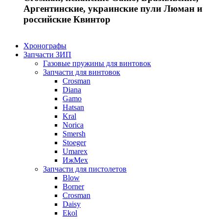
Аргентинские, украинские пули Люман и
российские Квинтор
Хронографы
Запчасти ЗИП
Газовые пружины для винтовок
Запчасти для винтовок
Crosman
Diana
Gamo
Hatsan
Kral
Norica
Smersh
Stoeger
Umarex
ИжМех
Запчасти для пистолетов
Blow
Borner
Crosman
Daisy
Ekol