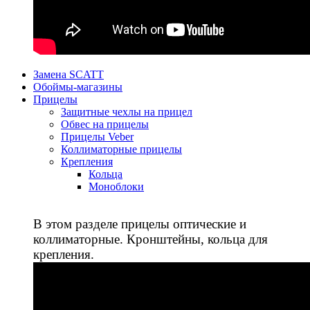
Замена SCATT
Обоймы-магазины
Прицелы
Защитные чехлы на прицел
Обвес на прицелы
Прицелы Veber
Коллиматорные прицелы
Крепления
Кольца
Моноблоки
В этом разделе прицелы оптические и
коллиматорные. Кронштейны, кольца для
крепления.