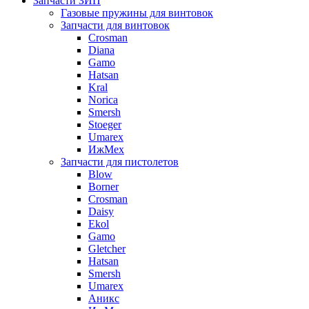
Запчасти ЗИП
Газовые пружины для винтовок
Запчасти для винтовок
Crosman
Diana
Gamo
Hatsan
Kral
Norica
Smersh
Stoeger
Umarex
ИжМех
Запчасти для пистолетов
Blow
Borner
Crosman
Daisy
Ekol
Gamo
Gletcher
Hatsan
Smersh
Umarex
Аникс