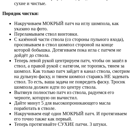
сухие и чистые.
Порядок чистки:
Накручиваем МОКРЫЙ патч на иглу шомпола, как
указано на фото.
Переламываем ствол винтовки.
С казённой части ствола (со стороны пульного входа),
просовываем в ствол шомпол стороной на конце
которой бобышка. Дотягиваем пока игла с патчем не
дойдёт до ствола.
Теперь левой рукой центрируем патч, чтобы он зашёл в
ствол, а правой рукой с натягом, не торопясь, тянем за
шомпол. Как только патч зайдет в канал ствола, смотрим
на дульную фаску, и тянем шомпол стараясь НЕ задевать
ствол. То есть, ваша задача не повредить фаску. Тросик
шомпола должен идти по центру ствола.
Вытянув полностью патч из ствола, радуемся его
черноте, которую он вычистил.
Дайте минут 5 для высокопроникающего масла
поработать в стволе.
Накручиваем ещё один МОКРЫЙ патч. И протягиваем
его точно также как первый.
Теперь протягивайте СУХИЕ патчи. 3 штуки.