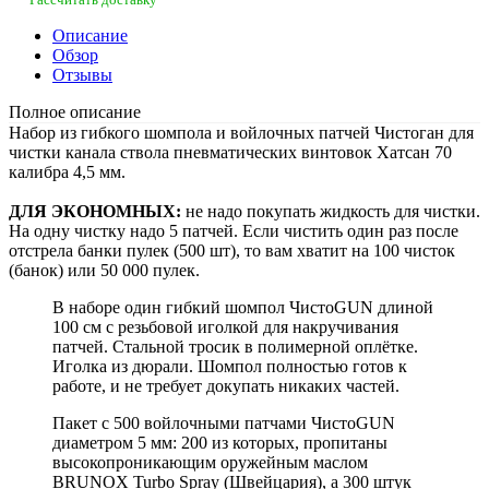
Описание
Обзор
Отзывы
Полное описание
Набор из гибкого шомпола и войлочных патчей Чистоган для
чистки канала ствола пневматических винтовок Хатсан 70
калибра 4,5 мм.
ДЛЯ ЭКОНОМНЫХ:
не надо покупать жидкость для чистки.
На одну чистку надо 5 патчей. Если чистить один раз после
отстрела банки пулек (500 шт), то вам хватит на 100 чисток
(банок) или 50 000 пулек.
В наборе один гибкий шомпол ЧистоGUN длиной
100 см с резьбовой иголкой для накручивания
патчей. Стальной тросик в полимерной оплётке.
Иголка из дюрали. Шомпол полностью готов к
работе, и не требует докупать никаких частей.
Пакет с 500 войлочными патчами ЧистоGUN
диаметром 5 мм: 200 из которых, пропитаны
высокопроникающим оружейным маслом
BRUNOX Turbo Spray (Швейцария), а 300 штук