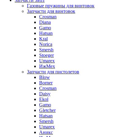
Запчасти ЗИП
Газовые пружины для винтовок
Запчасти для винтовок
Crosman
Diana
Gamo
Hatsan
Kral
Norica
Smersh
Stoeger
Umarex
ИжМех
Запчасти для пистолетов
Blow
Borner
Crosman
Daisy
Ekol
Gamo
Gletcher
Hatsan
Smersh
Umarex
Аникс